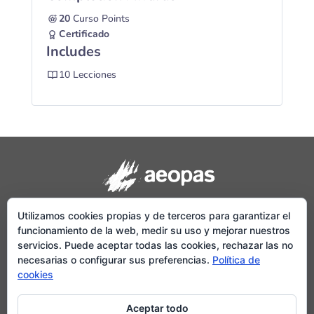
20
Curso Points
Certificado
Includes
10 Lecciones
Utilizamos cookies propias y de terceros para garantizar el
funcionamiento de la web, medir su uso y mejorar nuestros
E-mail:
info@aeopas.org
servicios. Puede aceptar todas las cookies, rechazar las no
Dirección:
Dr. González Caraballo 1. Edif. Porta Sevilla. Módulo 138. CP:
necesarias o configurar sus preferencias.
Política de
41020. Sevilla.
cookies
Telf
.:
955 40 85 06
Aviso legal.
Aceptar todo