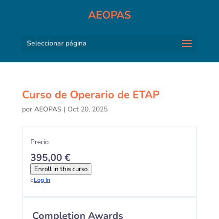
AEOPAS
Seleccionar página
Curso de Operario de ETAP
por
AEOPAS
|
Oct 20, 2025
Precio
395,00 €
Enroll in this curso
o
Log In
Completion Awards