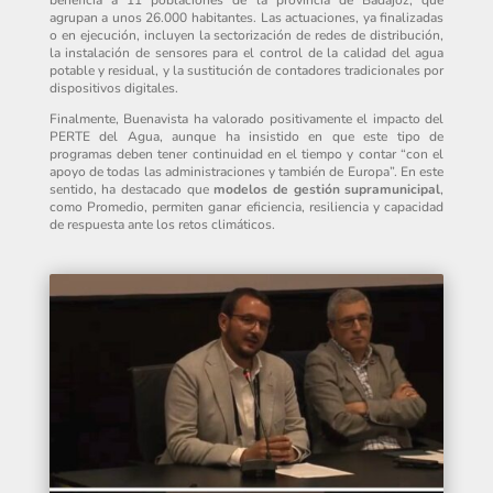
beneficia a 11 poblaciones de la provincia de Badajoz, que
agrupan a unos 26.000 habitantes. Las actuaciones, ya finalizadas
o en ejecución, incluyen la sectorización de redes de distribución,
la instalación de sensores para el control de la calidad del agua
potable y residual, y la sustitución de contadores tradicionales por
dispositivos digitales.
Finalmente, Buenavista ha valorado positivamente el impacto del
PERTE del Agua, aunque ha insistido en que este tipo de
programas deben tener continuidad en el tiempo y contar “con el
apoyo de todas las administraciones y también de Europa”. En este
sentido, ha destacado que
modelos de gestión supramunicipal
,
como Promedio, permiten ganar eficiencia, resiliencia y capacidad
de respuesta ante los retos climáticos.