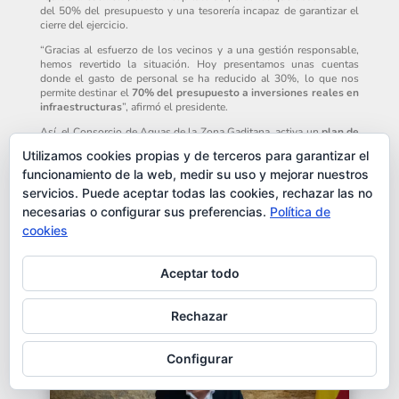
del 50% del presupuesto y una tesorería incapaz de garantizar el
cierre del ejercicio.
“Gracias al esfuerzo de los vecinos y a una gestión responsable,
hemos revertido la situación. Hoy presentamos unas cuentas
donde el gasto de personal se ha reducido al 30%, lo que nos
permite destinar el
70% del presupuesto a inversiones reales en
infraestructuras
”, afirmó el presidente.
Así, el Consorcio de Aguas de la Zona Gaditana, activa un
plan de
inversiones millonarias
destinado a:
Utilizamos cookies propias y de terceros para garantizar el
Modernizar la red de abastecimiento en alta
funcionamiento de la web, medir su uso y mejorar nuestros
Mejorar los sistemas de tratamiento
servicios. Puede aceptar todas las cookies, rechazar las no
Reforzar la garantía de suministro para el
millón de habitantes
necesarias o configurar sus preferencias.
Política de
que dependen del Consorcio
Optimizar la eficiencia en un contexto de
sequía persistente
cookies
Adecuar las infraestructuras a las demandas actuales de la
provincia
Aceptar todo
El presidente subrayó que el ente pasa “de la supervivencia a la
planificación de futuro”.
Rechazar
Configurar