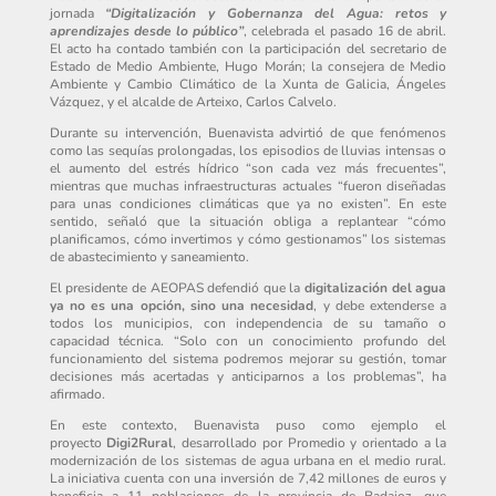
jornada
“Digitalización y Gobernanza del Agua: retos y
aprendizajes desde lo público”
, celebrada el pasado 16 de abril.
El acto ha contado también con la participación del secretario de
Estado de Medio Ambiente, Hugo Morán; la consejera de Medio
Ambiente y Cambio Climático de la Xunta de Galicia, Ángeles
Vázquez, y el alcalde de Arteixo, Carlos Calvelo.
Durante su intervención, Buenavista advirtió de que fenómenos
como las sequías prolongadas, los episodios de lluvias intensas o
el aumento del estrés hídrico “son cada vez más frecuentes”,
mientras que muchas infraestructuras actuales “fueron diseñadas
para unas condiciones climáticas que ya no existen”. En este
sentido, señaló que la situación obliga a replantear “cómo
planificamos, cómo invertimos y cómo gestionamos” los sistemas
de abastecimiento y saneamiento.
El presidente de AEOPAS defendió que la
digitalización del agua
ya no es una opción, sino una necesidad
, y debe extenderse a
todos los municipios, con independencia de su tamaño o
capacidad técnica. “Solo con un conocimiento profundo del
funcionamiento del sistema podremos mejorar su gestión, tomar
decisiones más acertadas y anticiparnos a los problemas”, ha
afirmado.
En este contexto, Buenavista puso como ejemplo el
proyecto
Digi2Rural
, desarrollado por Promedio y orientado a la
modernización de los sistemas de agua urbana en el medio rural.
La iniciativa cuenta con una inversión de 7,42 millones de euros y