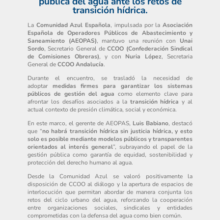
pública del agua ante los retos de
transición hídrica.
La
Comunidad Azul Española
, impulsada por la
Asociación
Española de Operadores Públicos de Abastecimiento y
Saneamiento (AEOPAS)
, mantuvo
una reunión con
Unai
Sordo
, Secretario General de
CCOO (Confederación Sindical
de Comisiones Obreras)
, y con
Nuria López
, Secretaria
General de
CCOO Andalucía
.
Durante el encuentro, se trasladó la necesidad de
adoptar
medidas firmes para garantizar los sistemas
públicos de gestión del agua
como elemento clave para
afrontar los desafíos asociados a la
transición hídrica
y al
actual contexto de presión climática, social y económica.
En este marco, el gerente de AEOPAS,
Luis Babiano
, destacó
que “
no habrá transición hídrica sin justicia hídrica, y esto
solo es posible mediante modelos públicos y transparentes
orientados al interés general
”, subrayando el papel de la
gestión pública como garantía de equidad, sostenibilidad y
protección del derecho humano al agua.
Desde la Comunidad Azul se valoró positivamente la
disposición de CCOO al diálogo y la apertura de espacios de
interlocución que permitan abordar de manera conjunta los
retos del ciclo urbano del agua, reforzando la cooperación
entre organizaciones sociales, sindicales y entidades
comprometidas con la defensa del agua como bien común.